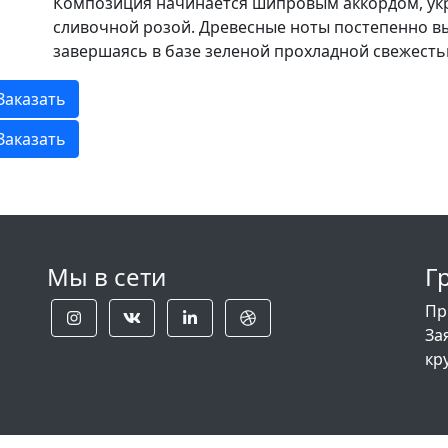
Композиция начинается шипровым аккордом, ук
сливочной розой. Древесные ноты постепенно вы
завершаясь в базе зеленой прохладной свежесть
Заказать
Заказать
Мы в сети
Г
Пр
За
кр