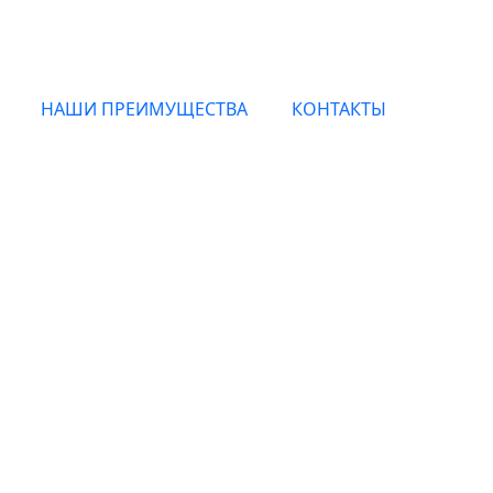
НАШИ ПРЕИМУЩЕСТВА
КОНТАКТЫ
м Haute Fragrance C
с доставкой по Москве и всей России